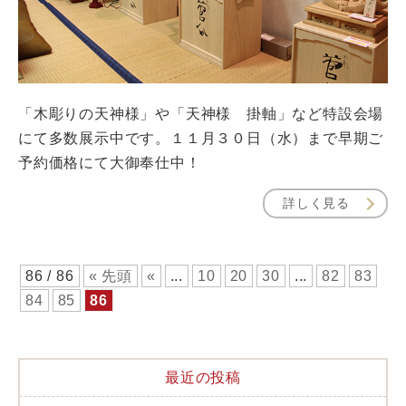
「木彫りの天神様」や「天神様 掛軸」など特設会場
にて多数展示中です。１１月３０日（水）まで早期ご
予約価格にて大御奉仕中！
詳しく見る
86 / 86
« 先頭
«
...
10
20
30
...
82
83
84
85
86
最近の投稿