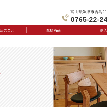
富山県魚津市吉島210
0765-22-2
店のこと
取扱商品
納入
声