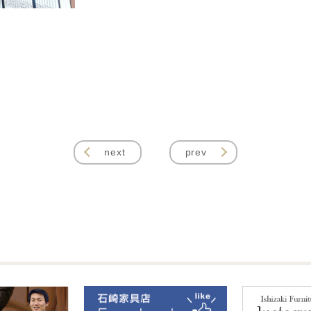
next
prev