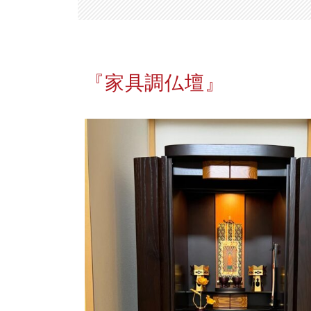
『家具調仏壇』