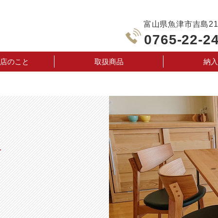
富山県魚津市吉島210
0765-22-2
店のこと
取扱商品
納入
声