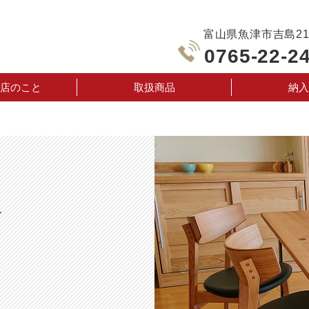
富山県魚津市吉島210
0765-22-2
店のこと
取扱商品
納入
声