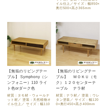
イル仕上／サイズ：幅850×
奥行500×高さ365mm
【無垢のリビングテー
【無垢のリビングテー
ブル】 Symphony（シ
ブル】 ＭＯＫＵ（モ
ンフォニー）110 ライ
ク）１２０センターテ
ト色orダーク色
ーブル ナラ材
材質：タモ材・ウォールナ
材質：ナラ材／ 塗装：ウレ
ット材／ 塗装：天然植物オ
タン塗装／ サイズ：幅120
イル仕上／ サイズ：幅110
0×奥行450×高さ400mm