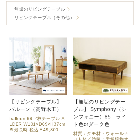
無垢のリビングテーブル
リビングテーブル（その他）
【リビングテーブル】
【無垢のリビングテー
バルーン（高野木工）
ブル】 Symphony（シ
ンフォニー）85 ライ
balloon 69-2枚テーブル A
LDER W101×D69×H37cm
ト色orダーク色
※最長時 税込￥49,800
材質：タモ材・ウォールナ
ット材／塗装：天然植物オ