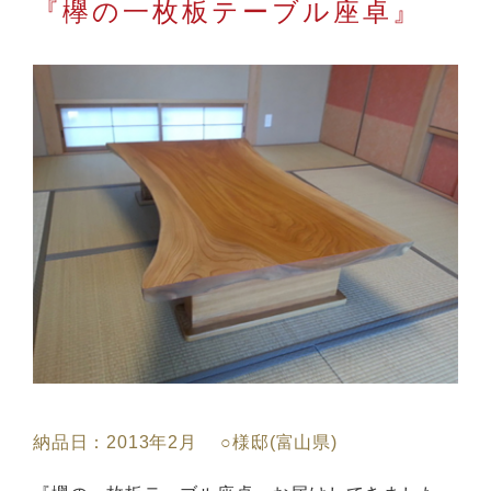
『欅の一枚板テーブル座卓』
納品日：2013年2月 ○様邸(富山県)